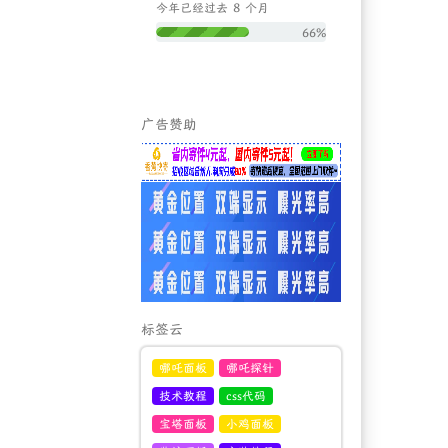
8
今年已经过去
个月
66%
广告赞助
标签云
哪吒面板
哪吒探针
技术教程
css代码
宝塔面板
小鸡面板