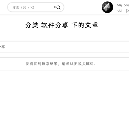
My So
3
Inspire
4
Hyacinth
分类 软件分享 下的文章
5
My Soul
6
Best Mome
7
Lost Love
分享
8
风居住的街道
村由紀子）
9
Beyond T
没有找到搜索结果，请尝试更换关键词。
10
メインテ