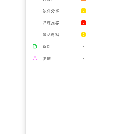
软件分享
0
开源推荐
0
建站源码
0
页面
给我留言
友链
文章归档
DVD资源网
关于我们
正规长期套餐大流量卡
友情链接