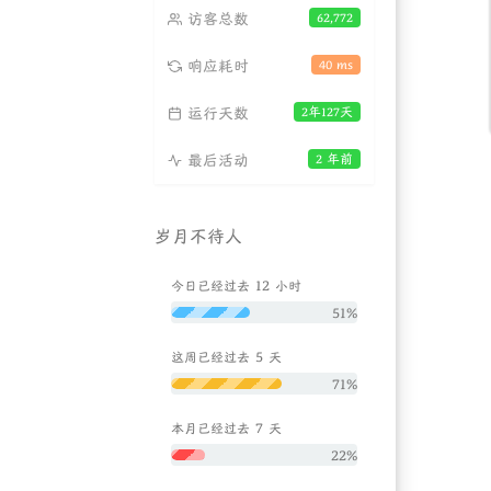
访客总数
62,772
响应耗时
40 ms
运行天数
2年127天
最后活动
2 年前
岁月不待人
12
今日已经过去
小时
51%
5
这周已经过去
天
71%
7
本月已经过去
天
22%