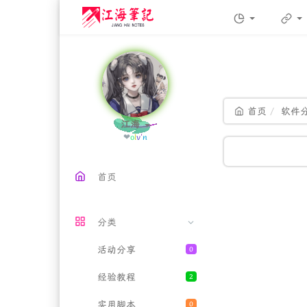
首页
软件
江海
❤各自
_
B
b
V
1
首页
分类
活动分享
0
经验教程
2
实用脚本
0