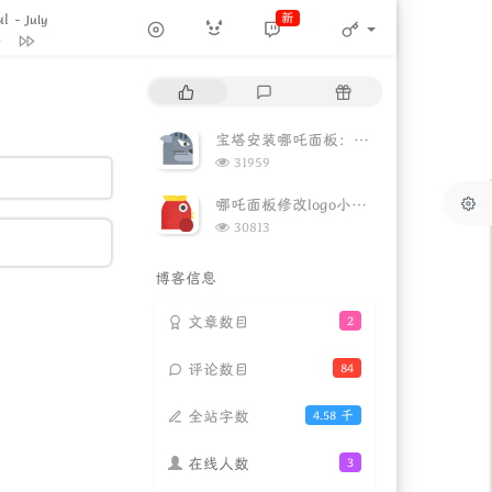
ul
新
- July
Capo Productions
July
热
最
随
July
门
新
机
nts (feat. Kondor)
文
评
文
宝塔安装哪吒面板：一款便携的小鸡监控面板
Blazo / Kondor
章
论
章
 (Instrumental)
浏
31959
览
Lunnna / Janey杰尼
（Piano ver） (翻自 磯
次
哪吒面板修改logo小图标等信息
数:
饭碗的彼岸
浏
he Memory
July
30813
览
ーマ「永遠の一瞬」
次
博客信息
数:
伊藤賢治
文章数目
2
评论数目
84
全站字数
4.58 千
在线人数
3