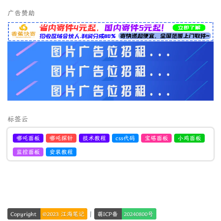
广告赞助
标签云
哪吒面板
哪吒探针
技术教程
css代码
宝塔面板
小鸡面板
监控面板
安装教程
|
Copyright
©2023 江海笔记
萌ICP备
20240800号