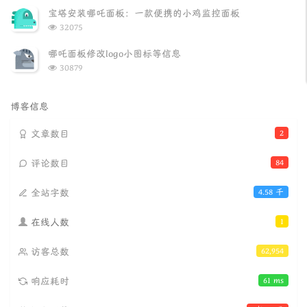
文
评
文
宝塔安装哪吒面板：一款便携的小鸡监控面板
章
论
章
浏
32075
览
次
哪吒面板修改logo小图标等信息
数:
浏
30879
览
次
数:
博客信息
文章数目
2
评论数目
84
全站字数
4.58 千
在线人数
1
访客总数
62,954
响应耗时
61 ms