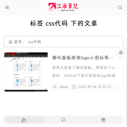
标签 css代码 下的文章
首页
css代码
哪吒面板修改logo小图标等信息
前两天安装了哪吒面板，想修改个小
图标，GitHub下面只有修改logo和版
权信息的，没有修改小图标的。这里
Jiang
2024 年 04 月 03 日
38
给你大家分享一个可以修改小图标，
logo，和版权...
热
最
随
门
新
机